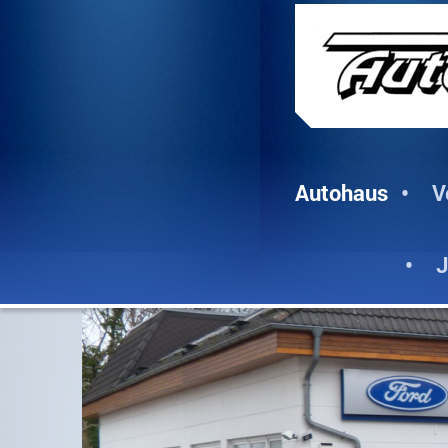
Autohaus
V
J