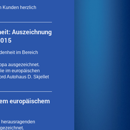
n Kunden herzlich
heit: Auszeichnung
2015
denheit im Bereich
opa ausgezeichnet.
die im europäischen
rd Autohaus D. Skjellet
 dem europäischem
e herausragenden
gezeichnet.